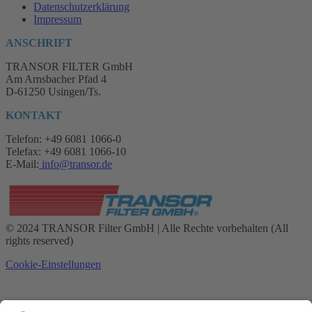
Datenschutzerklärung
Impressum
ANSCHRIFT
TRANSOR FILTER GmbH
Am Arnsbacher Pfad 4
D-61250 Usingen/Ts.
KONTAKT
Telefon: +49 6081 1066-0
Telefax: +49 6081 1066-10
E-Mail:
info@transor.de
© 2024 TRANSOR Filter GmbH | Alle Rechte vorbehalten (All
rights reserved)
Cookie-Einstellungen