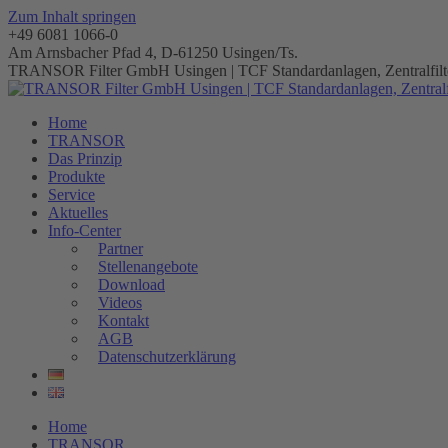
Zum Inhalt springen
+49 6081 1066-0
Am Arnsbacher Pfad 4, D-61250 Usingen/Ts.
TRANSOR Filter GmbH Usingen | TCF Standardanlagen, Zentralfilte
Home
TRANSOR
Das Prinzip
Produkte
Service
Aktuelles
Info-Center
Partner
Stellenangebote
Download
Videos
Kontakt
AGB
Datenschutzerklärung
Home
TRANSOR