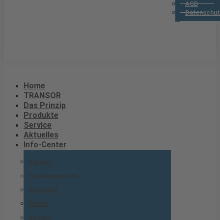
AGB
Datenschut
Home
TRANSOR
Das Prinzip
Produkte
Service
Aktuelles
Info-Center
Partner
Stellenangebote
Download
Videos
Kontakt