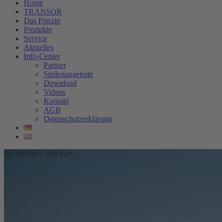
Home
TRANSOR
Das Prinzip
Produkte
Service
Aktuelles
Info-Center
Partner
Stellenangebote
Download
Videos
Kontakt
AGB
Datenschutzerklärung
Sie befinden sich hier: