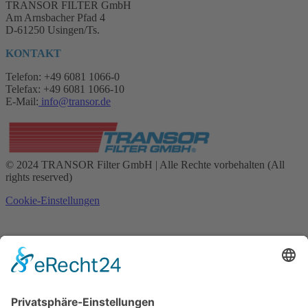
TRANSOR FILTER GmbH
Am Arnsbacher Pfad 4
D-61250 Usingen/Ts.
KONTAKT
Telefon: +49 6081 1066-0
Telefax: +49 6081 1066-10
E-Mail:
info@transor.de
© 2024 TRANSOR Filter GmbH | Alle Rechte vorbehalten (All
rights reserved)
Cookie-Einstellungen